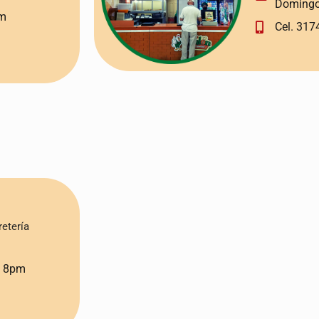
Domingo
pm
Cel. 317
retería
a 8pm